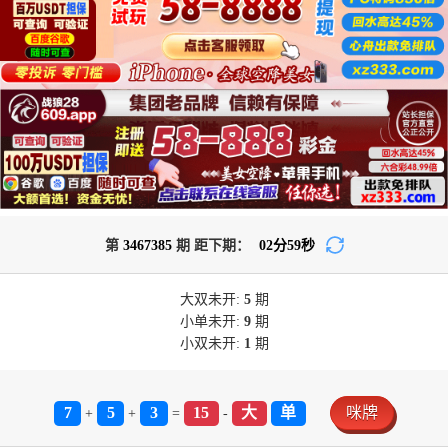
第
3467385
期 距下期：
02
分
59
秒
大双
未开:
5
期
小单
未开:
9
期
小双
未开:
1
期
7
5
3
15
大
单
咪牌
+
+
=
-